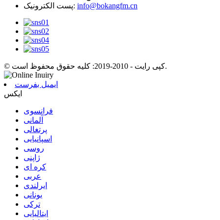
info@bokangfm.cn
پست الکترونیک:
© کپی رایت - 2010-2019: کلیه حقوق محفوظ است.
ایمیل بفرست
ایکس
فرانسوی
آلمانی
پرتغالی
اسپانیایی
روسی
ژاپنی
کره ای
عربی
ایرلندی
یونانی
ترکی
ایتالیایی