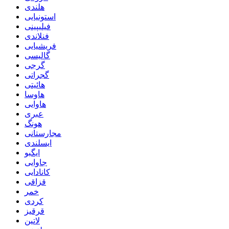
هلندی
استونیایی
فیلیپینی
فنلاندی
فریشیایی
گالیسی
گرجی
گجراتی
هائیتی
هاوسا
هاوایی
عبری
هونگ
مجارستانی
ایسلندی
ایگبو
جاوایی
کانادایی
قزاقی
خمر
کردی
قرقیز
لاتین