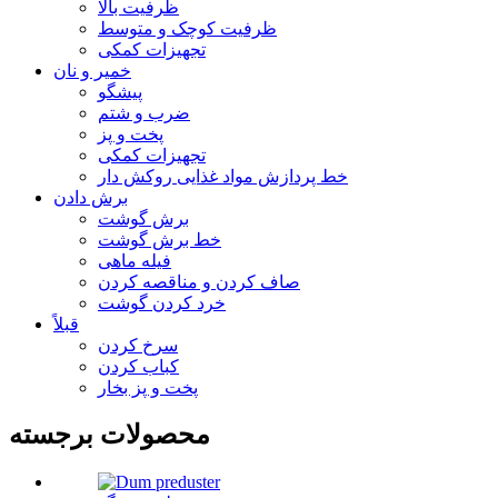
ظرفیت بالا
ظرفیت کوچک و متوسط
تجهیزات کمکی
خمیر و نان
پیشگو
ضرب و شتم
پخت و پز
تجهیزات کمکی
خط پردازش مواد غذایی روکش دار
برش دادن
برش گوشت
خط برش گوشت
فیله ماهی
صاف کردن و مناقصه کردن
خرد کردن گوشت
قبلاً
سرخ کردن
کباب کردن
پخت و پز بخار
محصولات برجسته