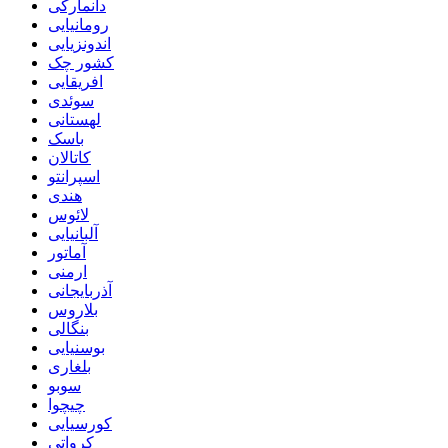
دانمارکی
رومانیایی
اندونزیایی
کشور چک
افریقایی
سوئدی
لهستانی
باسک
کاتالان
اسپرانتو
هندی
لائوس
آلبانیایی
آماتور
ارمنی
آذربایجانی
بلاروس
بنگالی
بوسنیایی
بلغاری
سوبو
چیچوا
کورسیایی
کرواتی