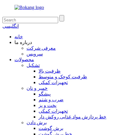
انگلیسی
خانه
درباره ما
معرفی شرکت
سرویس
محصولات
تشکیل
ظرفیت بالا
ظرفیت کوچک و متوسط
تجهیزات کمکی
خمیر و نان
پیشگو
ضرب و شتم
پخت و پز
تجهیزات کمکی
خط پردازش مواد غذایی روکش دار
برش دادن
برش گوشت
خط برش گوشت