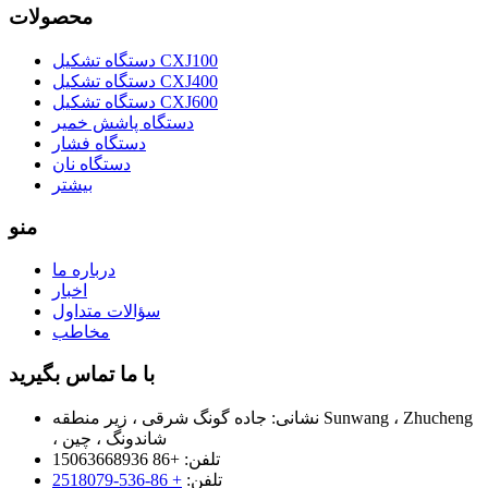
محصولات
دستگاه تشکیل CXJ100
دستگاه تشکیل CXJ400
دستگاه تشکیل CXJ600
دستگاه پاشش خمیر
دستگاه فشار
دستگاه نان
بیشتر
منو
درباره ما
اخبار
سؤالات متداول
مخاطب
با ما تماس بگیرید
نشانی:
جاده گونگ شرقی ، زیر منطقه Sunwang ، Zhucheng
، شاندونگ ، چین
تلفن:
+86 15063668936
تلفن:
+ 86-536-2518079