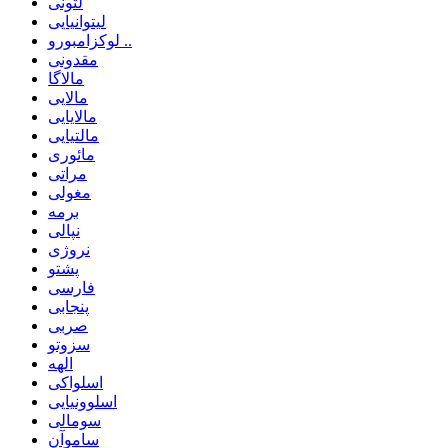
لتونی
لیتوانیایی
لوکزامبورو ..
مقدونی
مالاگا
مالایی
مالایایی
مالتیایی
مائوری
مراتی
مغولی
برمه
نپالی
نروژی
پشتو
فارسی
پنجابی
صربی
سزوتو
الهه
اسلواکی
اسلوونیایی
سومالی
ساموآن