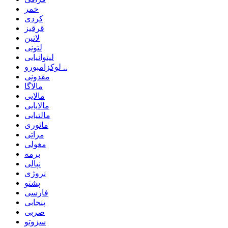
خمر
کردی
قرقیز
لاتین
لتونی
لیتوانیایی
لوکزامبورو ..
مقدونی
مالاگا
مالایی
مالایایی
مالتیایی
مائوری
مراتی
مغولی
برمه
نپالی
نروژی
پشتو
فارسی
پنجابی
صربی
سزوتو