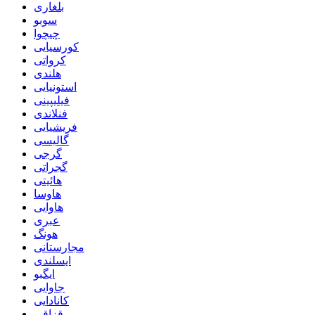
بلغاری
سوبو
چیچوا
کورسیایی
کرواتی
هلندی
استونیایی
فیلیپینی
فنلاندی
فریشیایی
گالیسی
گرجی
گجراتی
هائیتی
هاوسا
هاوایی
عبری
هونگ
مجارستانی
ایسلندی
ایگبو
جاوایی
کانادایی
قزاقی