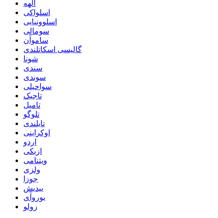
الهه
اسلواکی
اسلوونیایی
سومالی
ساموآن
گالیسی اسکاتلندی
شونا
سندی
سوندی
سواحیلی
تاجیک
تامیل
تلوگو
تایلندی
اوکراینی
اردو
ازبکی
ویتنامی
ولزی
جوزا
ییدیش
یوروآی
زولو