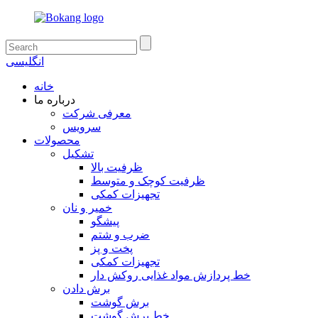
انگلیسی
خانه
درباره ما
معرفی شرکت
سرویس
محصولات
تشکیل
ظرفیت بالا
ظرفیت کوچک و متوسط
تجهیزات کمکی
خمیر و نان
پیشگو
ضرب و شتم
پخت و پز
تجهیزات کمکی
خط پردازش مواد غذایی روکش دار
برش دادن
برش گوشت
خط برش گوشت