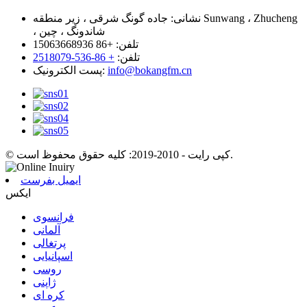
نشانی:
جاده گونگ شرقی ، زیر منطقه Sunwang ، Zhucheng
، شاندونگ ، چین
تلفن:
+86 15063668936
تلفن:
+ 86-536-2518079
info@bokangfm.cn
پست الکترونیک:
© کپی رایت - 2010-2019: کلیه حقوق محفوظ است.
ایمیل بفرست
ایکس
فرانسوی
آلمانی
پرتغالی
اسپانیایی
روسی
ژاپنی
کره ای