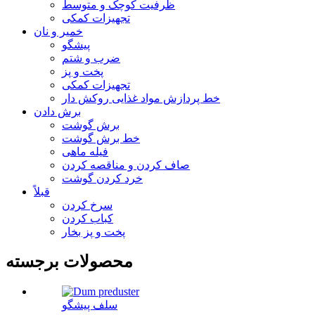
ظرفیت کوچک و متوسط
تجهیزات کمکی
خمیر و نان
پیشگو
ضرب و شتم
پخت و پز
تجهیزات کمکی
خط پردازش مواد غذایی روکش دار
برش دادن
برش گوشت
خط برش گوشت
فیله ماهی
صاف کردن و مناقصه کردن
خرد کردن گوشت
قبلاً
سرخ کردن
کباب کردن
پخت و پز بخار
محصولات برجسته
سلف پیشگو