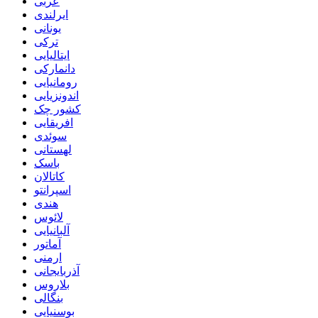
عربی
ایرلندی
یونانی
ترکی
ایتالیایی
دانمارکی
رومانیایی
اندونزیایی
کشور چک
افریقایی
سوئدی
لهستانی
باسک
کاتالان
اسپرانتو
هندی
لائوس
آلبانیایی
آماتور
ارمنی
آذربایجانی
بلاروس
بنگالی
بوسنیایی